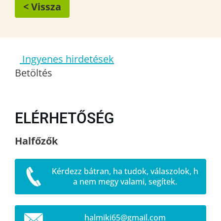
< Vissza
Ingyenes hirdetések
Betöltés
ELÉRHETŐSÉG
Halfőzők
Kérdezz bátran, ha tudok, válaszolok, h
a nem megy valami, segítek.
halmiki6
5@gmail.
com