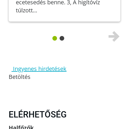
ecetesedés benne. 3, A higítóvíz
túlzott...
Ingyenes hirdetések
Betöltés
ELÉRHETŐSÉG
Halfőzők