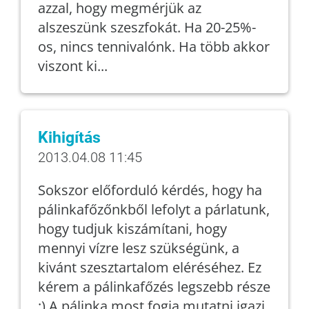
azzal, hogy megmérjük az
alszeszünk szeszfokát. Ha 20-25%-
os, nincs tennivalónk. Ha több akkor
viszont ki...
Kihigítás
2013.04.08 11:45
Sokszor előforduló kérdés, hogy ha
pálinkafőzőnkből lefolyt a párlatunk,
hogy tudjuk kiszámítani, hogy
mennyi vízre lesz szükségünk, a
kivánt szesztartalom eléréséhez. Ez
kérem a pálinkafőzés legszebb része
:) A pálinka most fogja mutatni igazi