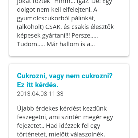
jókat főztek" Hmm... Igaz. De! Egy
dolgot nem kell elfelejteni. A
gyümölcscukorból pálinkát,
(alkoholt) CSAK, és csakis élesztők
képesek gyártani!!! Persze.....
Tudom..... Már hallom is a...
Cukrozni, vagy nem cukrozni?
Ez itt kérdés.
2013.04.08 11:33
Újabb érdekes kérdést kezdünk
feszegetni, ami szintén megér egy
fejezetet.. Had idézzek fel egy
történetet, mielőtt válaszolnék.