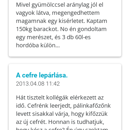
Mivel gyümölccsel aránylag jól el
vagyok látva, megengedhettem
magamnak egy kisérletet. Kaptam
150kg barackot. No én gondoltam
egy merészet, és 3 db 60l-es
hordóba külön...
A cefre lepárlása.
2013.04.08 11:42
Hát tisztelt kollégák elérkezett az
idő. Cefrénk leerjedt, pálinkafőzőnk
levett sisakkal várja, hogy kifőzzük
az új cefrét. Honnan is tudhatjuk,
hogy kész a cefre? Én úgy szoktam