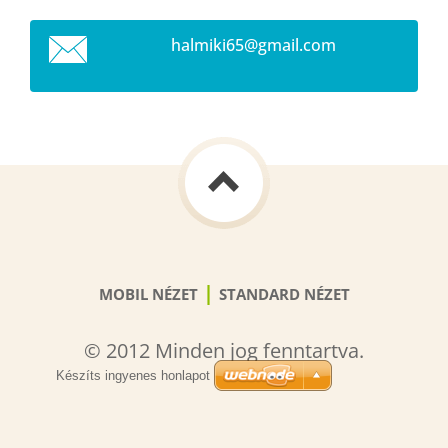
halmiki6
5@gmail.
com
|
MOBIL NÉZET
STANDARD NÉZET
© 2012 Minden jog fenntartva.
Készíts ingyenes honlapot