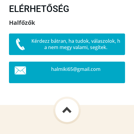
ELÉRHETŐSÉG
Halfőzők
Kérdezz bátran, ha tudok, válaszolok, h
a nem megy valami, segítek.
halmiki6
5@gmail.
com