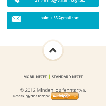
a nem megy valami, segítek.
halmiki6
5@gmail.
com
|
MOBIL NÉZET
STANDARD NÉZET
© 2012 Minden jog fenntartva.
Készíts ingyenes honlapot