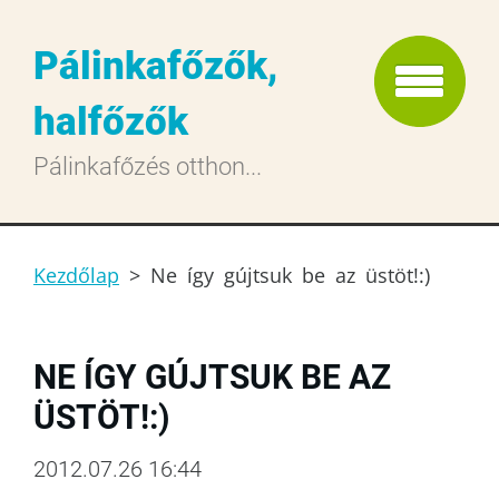
Pálinkafőzők,
halfőzők
Pálinkafőzés otthon...
Kezdőlap
>
Ne így gújtsuk be az üstöt!:)
NE ÍGY GÚJTSUK BE AZ
ÜSTÖT!:)
2012.07.26 16:44