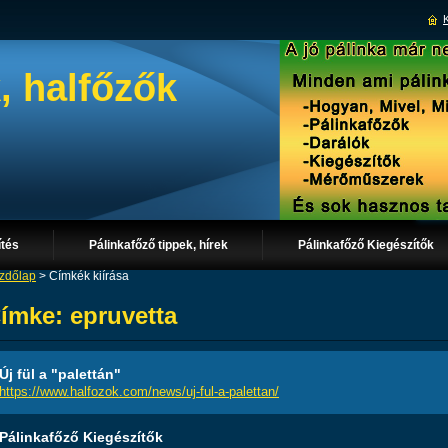
, halfőzők
ítés
Pálinkafőző tippek, hírek
Pálinkafőző Kiegészítők
zdőlap
>
Címkék kiírása
ímke: epruvetta
Új fül a "palettán"
https://www.halfozok.com/news/uj-ful-a-palettan/
Pálinkafőző Kiegészítők