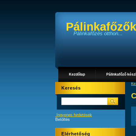
Pálinkafőzők
Pálinkafőzés otthon...
Kezdőlap
Pálinkafőző kész
Ke
Keresés
C
Ingyenes hirdetések
Betöltés
Elérhetőség