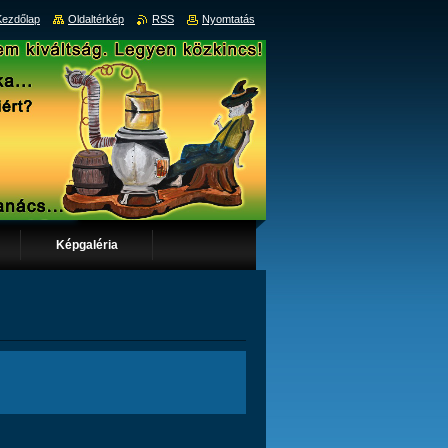
Kezdőlap
Oldaltérkép
RSS
Nyomtatás
Képgaléria