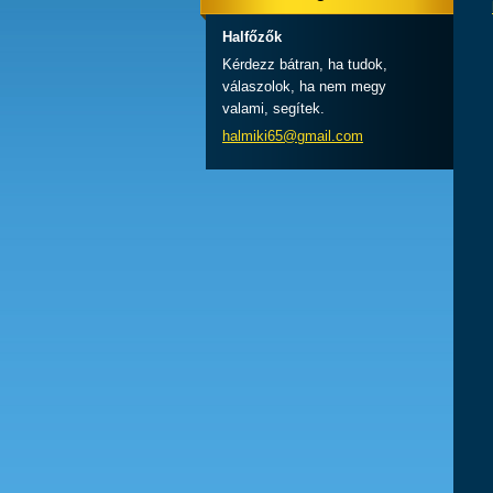
Halfőzők
Kérdezz bátran, ha tudok,
válaszolok, ha nem megy
valami, segítek.
halmiki6
5@gmail.
com