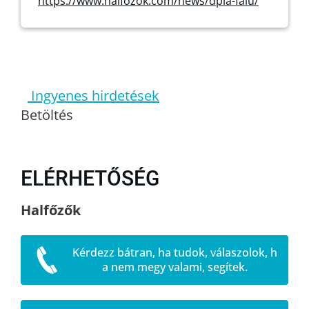
https://www.halfozok.com/news/dpla-falu/
Ingyenes hirdetések
Betöltés
ELÉRHETŐSÉG
Halfőzők
Kérdezz bátran, ha tudok, válaszolok, h
a nem megy valami, segítek.