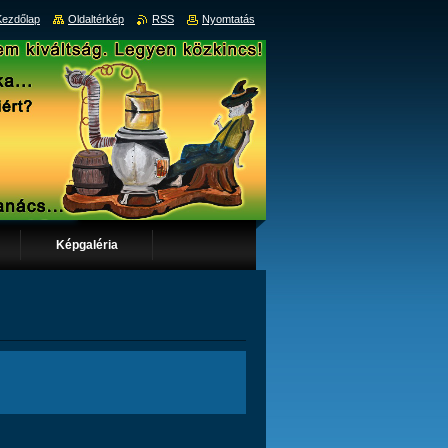
Kezdőlap
Oldaltérkép
RSS
Nyomtatás
Képgaléria